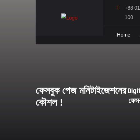
+88 0
100
Home
ফেসবুক পেজ মনিটাইজেশনের
Digi
ফেস
কৌশল !