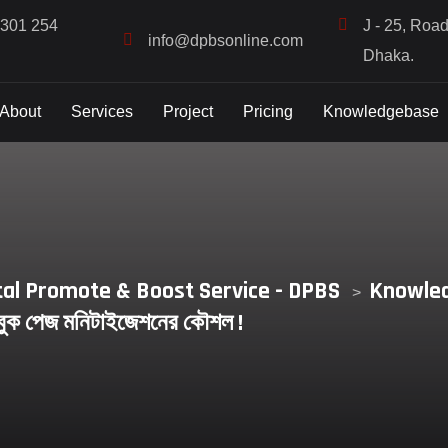
1301 254
J - 25, Roa
info@dpbsonline.com
Dhaka.
About
Services
Project
Pricing
Knowledgebase
tal Promote & Boost Service - DPBS
Knowle
>
বুক পেজ মনিটাইজেশনের কৌশল !