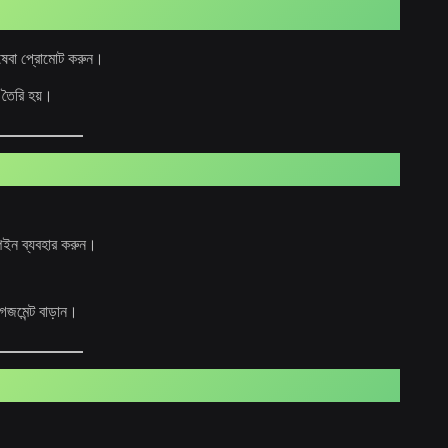
িষেবা প্রোমোট করুন।
ক তৈরি হয়।
েইন ব্যবহার করুন।
েজমেন্ট বাড়ান।