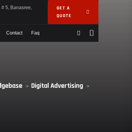
d # 5, Banasree,
GET A
QUOTE
Contact
Faq
dgebase
Digital Advertising
>
>