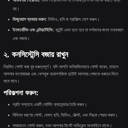
আকর্ষণীয় শিরোনাম:
এমন শিরোনাম দিন যা দেখামাত্র দর্শক ক্লিক করতে বাধ্য
হয়।
ভিজ্যুয়াল ব্যবহার করুন:
ভিডিও, ছবি বা গ্রাফিক্স যোগ করুন।
ইনফর্মেটিভ এবং এন্টারটেইনিং:
কন্টেন্ট এমন হতে হবে যা দর্শকদের জন্য তথ্যবহুল
এবং মজার।
২. কনসিস্টেন্সি বজায় রাখুন
নিয়মিত পোস্ট করা খুব গুরুত্বপূর্ণ। যদি আপনি অনিয়মিতভাবে পোস্ট করেন, তাহলে
আপনার ফলোয়াররা এবং ফেসবুক অ্যালগরিদম দুটোই আপনার পেজকে গুরুত্ব দিতে
কমে যাবে।
পরিকল্পনা করুন:
প্রতি সপ্তাহে একটি পোস্টিং ক্যালেন্ডার তৈরি করুন।
বিভিন্ন ধরণের পোস্ট, যেমন: ছবি, ভিডিও, টেক্সট, এবং লিঙ্ক শেয়ার করুন।
সময়মতো পোস্ট করুন, যখন আপনার টার্গেট অডিয়েন্স অনলাইনে থাকে।